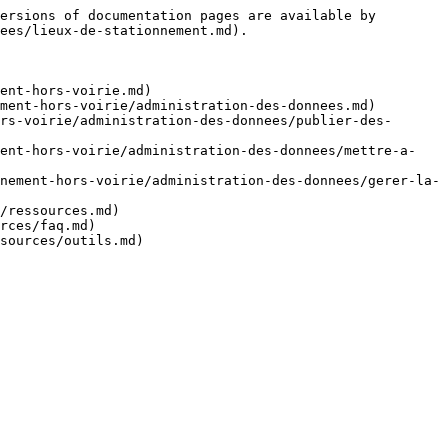
ersions of documentation pages are available by 
ees/lieux-de-stationnement.md).

ent-hors-voirie.md)

ment-hors-voirie/administration-des-donnees.md)

rs-voirie/administration-des-donnees/publier-des-
ment-hors-voirie/administration-des-donnees/mettre-a-
nement-hors-voirie/administration-des-donnees/gerer-la-
/ressources.md)

rces/faq.md)
