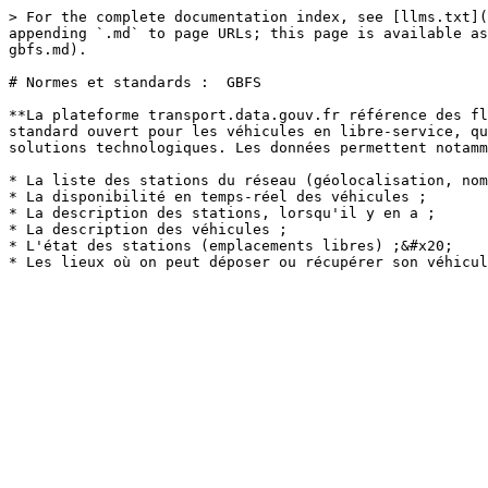
> For the complete documentation index, see [llms.txt](
appending `.md` to page URLs; this page is available as
gbfs.md).

# Normes et standards :  GBFS

**La plateforme transport.data.gouv.fr référence des fl
standard ouvert pour les véhicules en libre-service, qu
solutions technologiques. Les données permettent notamm
* La liste des stations du réseau (géolocalisation, nom
* La disponibilité en temps-réel des véhicules ;

* La description des stations, lorsqu'il y en a ;

* La description des véhicules ;

* L'état des stations (emplacements libres) ;&#x20;
