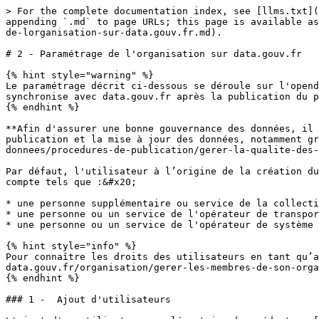
> For the complete documentation index, see [llms.txt](
appending `.md` to page URLs; this page is available as
de-lorganisation-sur-data.gouv.fr.md).

# 2 - Paramétrage de l'organisation sur data.gouv.fr

{% hint style="warning" %}

Le paramétrage décrit ci-dessous se déroule sur l'opend
synchronise avec data.gouv.fr après la publication du p
{% endhint %}

**Afin d'assurer une bonne gouvernance des données, il 
publication et la mise à jour des données, notamment gr
donnees/procedures-de-publication/gerer-la-qualite-des-
Par défaut, l'utilisateur à l’origine de la création du
compte tels que :&#x20;

* une personne supplémentaire ou service de la collecti
* une personne ou un service de l'opérateur de transpor
* une personne ou un service de l'opérateur de système 
{% hint style="info" %}

Pour connaître les droits des utilisateurs en tant qu’
data.gouv.fr/organisation/gerer-les-membres-de-son-orga
{% endhint %}

### 1 -  Ajout d'utilisateurs
