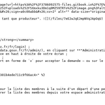
age?url=https%3A%2F%2F3786092575-files.gitbook.io%2F%7E%
252Fuploads%252F5Xmxku3Dm1q0MZ59TRTo%252Fimage.png%3Falt
&#x26;sign=a0c00abb&#x26;sv=2" alt="" data-size="origina
 tant que producteur". ![](/files/7eE2wJqEJmpNVqJApOqU)

/strong></summary>

v.fr/fr/login) ;

data.gouv.fr/fr/admin/), en cliquant sur **"Administrati
ve en haut à droite de votre écran ;

 ;

rt en forme de `v` pour accepter la demande — ou sur le 
301b4ede711c9f66ac4>" %}

our la liste des membres à la suite d'un départ d'une pe
rer la liste des membres depuis votre espace administrat