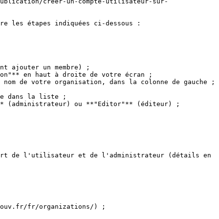
ublication/creer-un-compte-utilisateur-sur-
re les étapes indiquées ci-dessous :

nt ajouter un membre) ;

on"** en haut à droite de votre écran ;

 nom de votre organisation, dans la colonne de gauche ;

e dans la liste ;

* (administrateur) ou **"Editor"** (éditeur) ;

rt de l'utilisateur et de l'administrateur (détails en 
ouv.fr/fr/organizations/) ;
