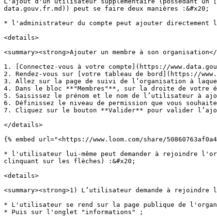
L'ajout d'un utilisateur supplémentaire (possédant un [
data.gouv.fr.md)) peut se faire deux manières :&#x20;

* l'administrateur du compte peut ajouter directement l
<details>

<summary><strong>Ajouter un membre à son organisation</
1. [Connectez-vous à votre compte](https://www.data.gou
2. Rendez-vous sur [votre tableau de bord](https://www.
3. Allez sur la page de suivi de l’organisation à laque
4. Dans le bloc **"Membres"**, sur la droite de votre é
5. Saisissez le prénom et le nom de l’utilisateur à ajo
6. Définissez le niveau de permission que vous souhaite
7. Cliquez sur le bouton **Valider** pour valider l’ajo
</details>

{% embed url="<https://www.loom.com/share/50860763af0a4
* l'utilisateur lui-même peut demander à rejoindre l'or
clinquant sur les flèches) :&#x20;

<details>

<summary><strong>1) L’utilisateur demande à rejoindre l
* L'utilisateur se rend sur la page publique de l'organ
* Puis sur l'onglet "informations" ;
