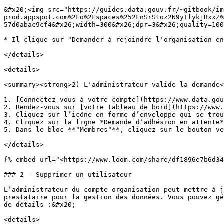
&#x20;<img src="https://guides.data.gouv.fr/~gitbook/im
prod.appspot.com%2Fo%2Fspaces%252FnSrS1oz2N9yTlykjBxxZ%
57d0abac9cf4&#x26;width=300&#x26;dpr=3&#x26;quality=100
* Il clique sur "Demander à rejoindre l'organisation en
</details>

<details>

<summary><strong>2) L'administrateur valide la demande<
1. [Connectez-vous à votre compte](https://www.data.gou
2. Rendez-vous sur [votre tableau de bord](https://www.
3. Cliquez sur l’icône en forme d’enveloppe qui se trou
4. Cliquez sur la ligne *Demande d’adhésion en attente*
5. Dans le bloc **"Membres"**, cliquez sur le bouton ve
</details>

{% embed url="<https://www.loom.com/share/df1896e7b6d34
### 2 - Supprimer un utilisateur

L’administrateur du compte organisation peut mettre à j
prestataire pour la gestion des données. Vous pouvez gé
de détails :&#x20;

<details>
