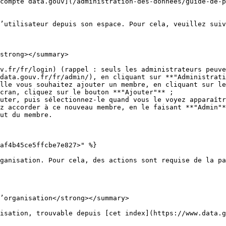
compte data.gouv](/administration-des-donnees/guide-de-p
’utilisateur depuis son espace. Pour cela, veuillez suiv
strong></summary>

v.fr/fr/login) (rappel : seuls les administrateurs peuve
data.gouv.fr/fr/admin/), en cliquant sur **"Administrati
lle vous souhaitez ajouter un membre, en cliquant sur le
cran, cliquez sur le bouton **"Ajouter"** ;

uter, puis sélectionnez-le quand vous le voyez apparaîtr
z accorder à ce nouveau membre, en le faisant **"Admin"*
ut du membre.

af4b45ce5ffcbe7e827>" %}

ganisation. Pour cela, des actions sont requise de la pa
’organisation</strong></summary>

isation, trouvable depuis [cet index](https://www.data.g