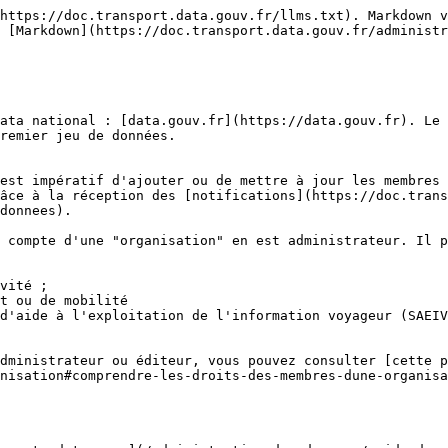
https://doc.transport.data.gouv.fr/llms.txt). Markdown v
 [Markdown](https://doc.transport.data.gouv.fr/administr
ata national : [data.gouv.fr](https://data.gouv.fr). Le 
remier jeu de données.

est impératif d'ajouter ou de mettre à jour les membres 
âce à la réception des [notifications](https://doc.trans
donnees).

 compte d'une "organisation" en est administrateur. Il p
vité ;

t ou de mobilité

d'aide à l'exploitation de l'information voyageur (SAEIV
administrateur ou éditeur, vous pouvez consulter [cette p
nisation#comprendre-les-droits-des-membres-dune-organisa