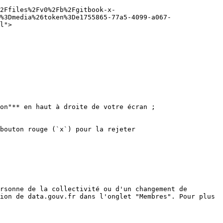
2Ffiles%2Fv0%2Fb%2Fgitbook-x-
%3Dmedia%26token%3De1755865-77a5-4099-a067-
l">

on"** en haut à droite de votre écran ;

bouton rouge (`x`) pour la rejeter

rsonne de la collectivité ou d'un changement de 
ion de data.gouv.fr dans l'onglet "Membres". Pour plus 