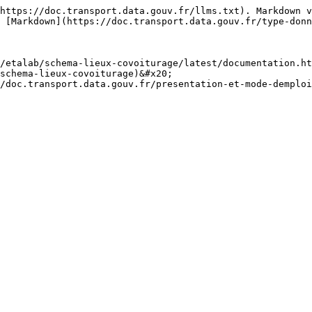
https://doc.transport.data.gouv.fr/llms.txt). Markdown v
 [Markdown](https://doc.transport.data.gouv.fr/type-donn
/etalab/schema-lieux-covoiturage/latest/documentation.ht
schema-lieux-covoiturage)&#x20;

/doc.transport.data.gouv.fr/presentation-et-mode-demplo