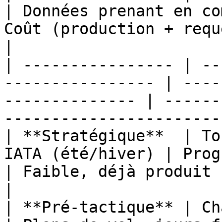
| Données prenant en co
Coût (production + requête)                       
|

| ---------------- | --
---------------- | ----
-------------- | ------
------------------------
| **Stratégique**  | To
IATA (été/hiver) | Programmes de 
| Faible, déjà produit                                       
|

| **Pré-tactique** | Chaque jour 