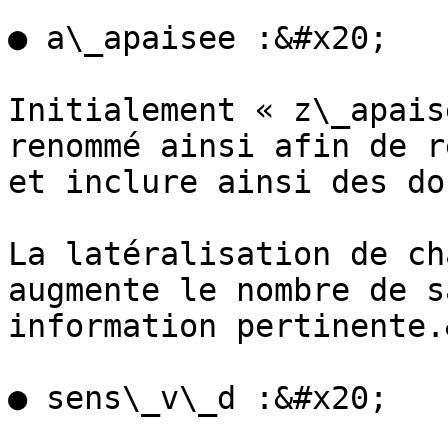
● a\_apaisee :&#x20;

Initialement « z\_apais
renommé ainsi afin de r
et inclure ainsi des do
La latéralisation de ch
augmente le nombre de s
information pertinente.
● sens\_v\_d :&#x20;
